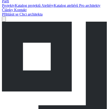
Parti
Projekty
Katalog projektů
Ateliéry
Katalog ateliérů
Pro architekty
Články
Kontakt
Přihlásit se
Chci architekta