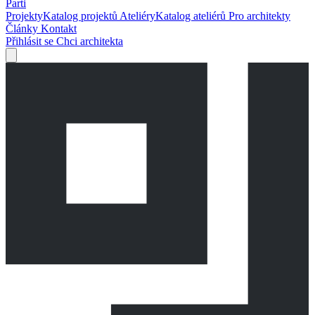
Parti
Projekty
Katalog projektů
Ateliéry
Katalog ateliérů
Pro architekty
Články
Kontakt
Přihlásit se
Chci architekta