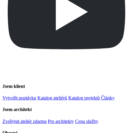
Jsem klient
Vytvořit poptávku
Katalog ateliérů
Katalog projektů
Články
Jsem architekt
Zveřejnit ateliér zdarma
Pro architekty
Cena služby
Obecné