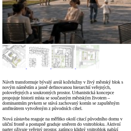
Návrh transformuje bývalý areál koželužny v živý městský blok s
novým náměstím a jasně definovanou hierarchií veřejných,
poloveřejných a soukromých prostor. Urbanistická koncepce
propojuje historii místa se současným městským životem –
dominantním prvkem se stává zachovaný komín se zapuštěným
amfiteátrem vytvořeným z původních cihel.
Nová zástavba reaguje na měřítko okolí citací původního domu v
uliční frontě a postupně graduje směrem do vnitrobloku. Aktivní
parter oživuje veřejný prostor, zatímco klidný vnitroblok nabízí