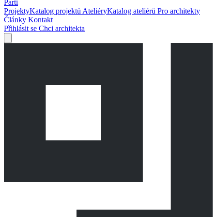
Parti
Projekty
Katalog projektů
Ateliéry
Katalog ateliérů
Pro architekty
Články
Kontakt
Přihlásit se
Chci architekta