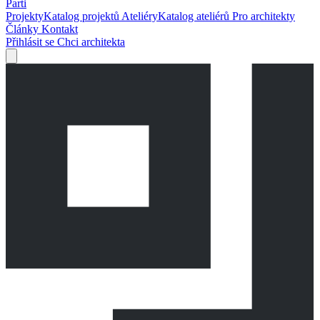
Parti
Projekty
Katalog projektů
Ateliéry
Katalog ateliérů
Pro architekty
Články
Kontakt
Přihlásit se
Chci architekta