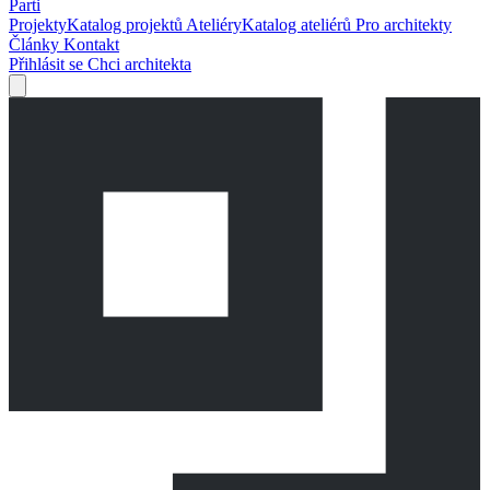
Parti
Projekty
Katalog projektů
Ateliéry
Katalog ateliérů
Pro architekty
Články
Kontakt
Přihlásit se
Chci architekta