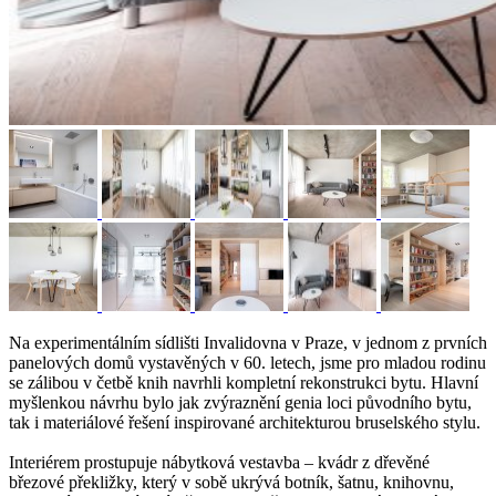
Na experimentálním sídlišti Invalidovna v Praze, v jednom z prvních
panelových domů vystavěných v 60. letech, jsme pro mladou rodinu
se zálibou v četbě knih navrhli kompletní rekonstrukci bytu. Hlavní
myšlenkou návrhu bylo jak zvýraznění genia loci původního bytu,
tak i materiálové řešení inspirované architekturou bruselského stylu.
Interiérem prostupuje nábytková vestavba – kvádr z dřevěné
březové překližky, který v sobě ukrývá botník, šatnu, knihovnu,