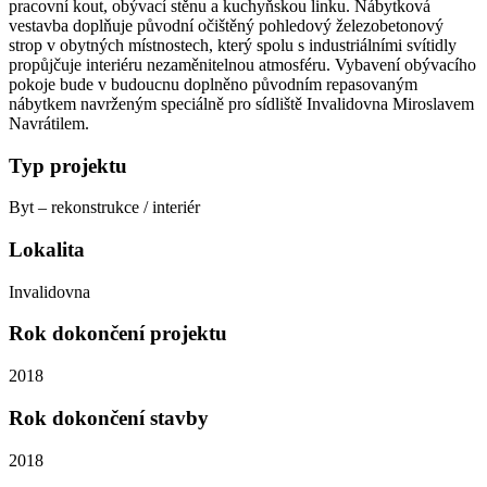
pracovní kout, obývací stěnu a kuchyňskou linku. Nábytková
vestavba doplňuje původní očištěný pohledový železobetonový
strop v obytných místnostech, který spolu s industriálními svítidly
propůjčuje interiéru nezaměnitelnou atmosféru. Vybavení obývacího
pokoje bude v budoucnu doplněno původním repasovaným
nábytkem navrženým speciálně pro sídliště Invalidovna Miroslavem
Navrátilem.
Typ projektu
Byt – rekonstrukce / interiér
Lokalita
Invalidovna
Rok dokončení projektu
2018
Rok dokončení stavby
2018