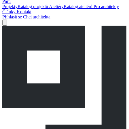
Parti
Projekty
Katalog projektů
Ateliéry
Katalog ateliérů
Pro architekty
Články
Kontakt
Přihlásit se
Chci architekta