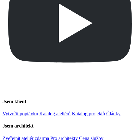
Jsem klient
Vytvořit poptávku
Katalog ateliérů
Katalog projektů
Články
Jsem architekt
Zveřejnit ateliér zdarma
Pro architekty
Cena služby