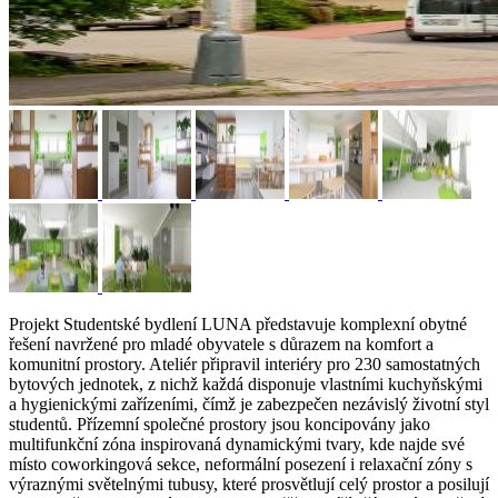
Projekt Studentské bydlení LUNA představuje komplexní obytné
řešení navržené pro mladé obyvatele s důrazem na komfort a
komunitní prostory. Ateliér připravil interiéry pro 230 samostatných
bytových jednotek, z nichž každá disponuje vlastními kuchyňskými
a hygienickými zařízeními, čímž je zabezpečen nezávislý životní styl
studentů. Přízemní společné prostory jsou koncipovány jako
multifunkční zóna inspirovaná dynamickými tvary, kde najde své
místo coworkingová sekce, neformální posezení i relaxační zóny s
výraznými světelnými tubusy, které prosvětlují celý prostor a posilují