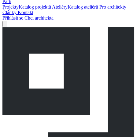
Parti
Projekty
Katalog projektů
Ateliéry
Katalog ateliérů
Pro architekty
Články
Kontakt
Přihlásit se
Chci architekta