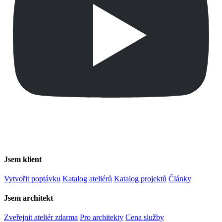
Jsem klient
Vytvořit poptávku
Katalog ateliérů
Katalog projektů
Články
Jsem architekt
Zveřejnit ateliér zdarma
Pro architekty
Cena služby