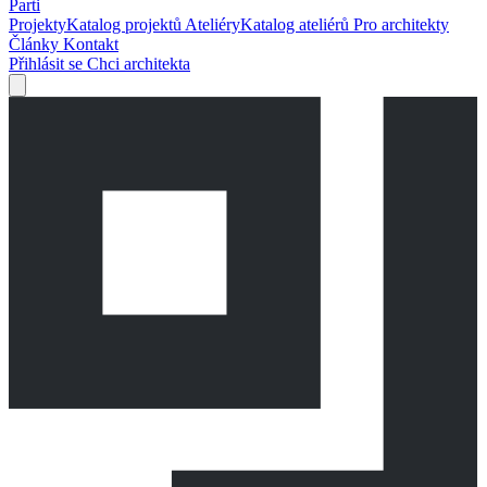
Parti
Projekty
Katalog projektů
Ateliéry
Katalog ateliérů
Pro architekty
Články
Kontakt
Přihlásit se
Chci architekta