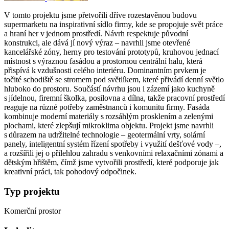
V tomto projektu jsme přetvořili dříve rozestavěnou budovu
supermarketu na inspirativní sídlo firmy, kde se propojuje svět práce
a hraní her v jednom prostředí. Návrh respektuje původní
konstrukci, ale dává jí nový výraz – navrhli jsme otevřené
kancelářské zóny, herny pro testování prototypů, kruhovou jednací
místnost s výraznou fasádou a prostornou centrální halu, která
přispívá k vzdušnosti celého interiéru. Dominantním prvkem je
točité schodiště se stromem pod světlíkem, které přivádí denní světlo
hluboko do prostoru. Součástí návrhu jsou i zázemí jako kuchyně
s jídelnou, firemní školka, posilovna a dílna, takže pracovní prostředí
reaguje na různé potřeby zaměstnanců i komunitu firmy. Fasáda
kombinuje moderní materiály s rozsáhlým prosklením a zelenými
plochami, které zlepšují mikroklima objektu. Projekt jsme navrhli
s důrazem na udržitelné technologie – geotermální vrty, solární
panely, inteligentní systém řízení spotřeby i využití dešťové vody –,
a rozšířili jej o přilehlou zahradu s venkovními relaxačními zónami a
dětským hřištěm, čímž jsme vytvořili prostředí, které podporuje jak
kreativní práci, tak pohodový odpočinek.
Typ projektu
Komerční prostor