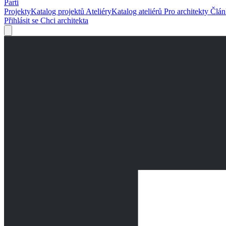
Parti
Projekty
Katalog projektů
Ateliéry
Katalog ateliérů
Pro architekty
Člá
Přihlásit se
Chci architekta