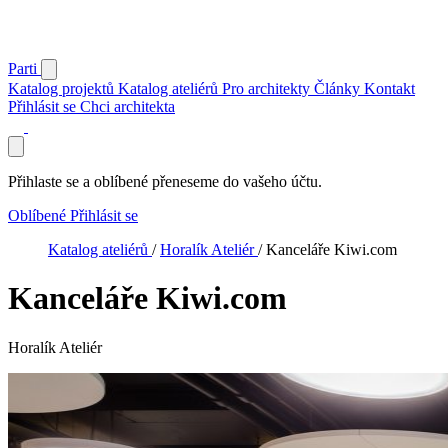
Parti
Katalog projektů
Katalog ateliérů
Pro architekty
Články
Kontakt
Přihlásit se
Chci architekta
Přihlaste se a oblíbené přeneseme do vašeho účtu.
Oblíbené
Přihlásit se
Katalog ateliérů
/
Horalík Ateliér
/
Kanceláře Kiwi.com
Kanceláře Kiwi.com
Horalík Ateliér