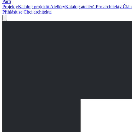
Parti
Projekty
Katalog projektů
Ateliéry
Katalog ateliérů
Pro architekty
Člá
Přihlásit se
Chci architekta