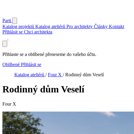
Parti
Katalog projektů
Katalog ateliérů
Pro architekty
Články
Kontakt
Přihlásit se
Chci architekta
Přihlaste se a oblíbené přeneseme do vašeho účtu.
Oblíbené
Přihlásit se
Katalog ateliérů
/
Four X
/
Rodinný dům Veselí
Rodinný dům Veselí
Four X