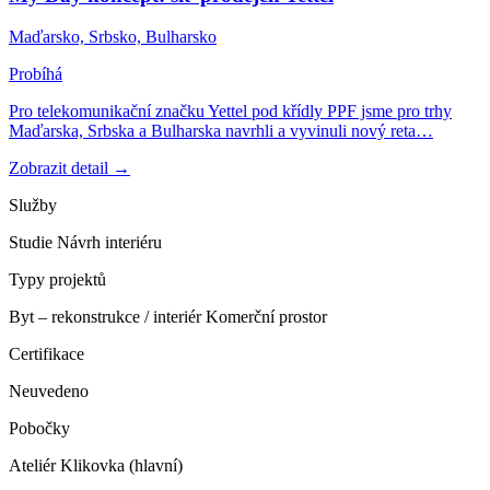
Maďarsko, Srbsko, Bulharsko
Probíhá
Pro telekomunikační značku Yettel pod křídly PPF jsme pro trhy
Maďarska, Srbska a Bulharska navrhli a vyvinuli nový reta…
Zobrazit detail →
Služby
Studie
Návrh interiéru
Typy projektů
Byt – rekonstrukce / interiér
Komerční prostor
Certifikace
Neuvedeno
Pobočky
Ateliér Klikovka (hlavní)