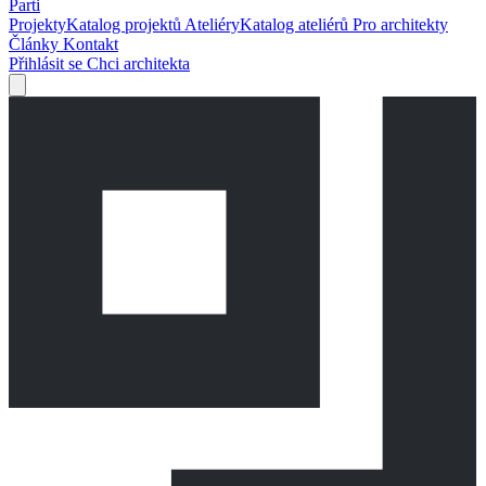
Parti
Projekty
Katalog projektů
Ateliéry
Katalog ateliérů
Pro architekty
Články
Kontakt
Přihlásit se
Chci architekta