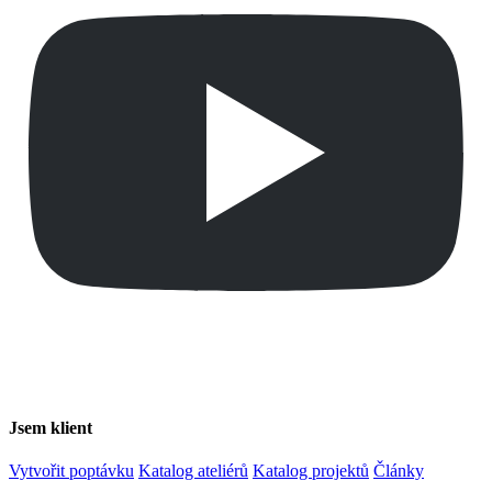
Jsem klient
Vytvořit poptávku
Katalog ateliérů
Katalog projektů
Články