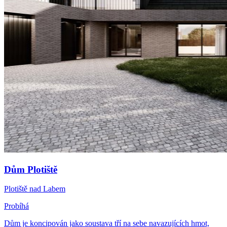
Dům Plotiště
Plotiště nad Labem
Probíhá
Dům je koncipován jako soustava tří na sebe navazujících hmot,