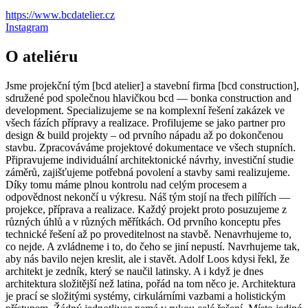
https://www.bcdatelier.cz
Instagram
O ateliéru
Jsme projekční tým [bcd atelier] a stavební firma [bcd construction],
sdružené pod společnou hlavičkou bcd — bonka construction and
development. Specializujeme se na komplexní řešení zakázek ve
všech fázích přípravy a realizace. Profilujeme se jako partner pro
design & build projekty – od prvního nápadu až po dokončenou
stavbu. Zpracováváme projektové dokumentace ve všech stupních.
Připravujeme individuální architektonické návrhy, investiční studie
záměrů, zajišťujeme potřebná povolení a stavby sami realizujeme.
Díky tomu máme plnou kontrolu nad celým procesem a
odpovědnost nekončí u výkresu. Náš tým stojí na třech pilířích —
projekce, příprava a realizace. Každý projekt proto posuzujeme z
různých úhlů a v různých měřítkách. Od prvního konceptu přes
technické řešení až po proveditelnost na stavbě. Nenavrhujeme to,
co nejde. A zvládneme i to, do čeho se jiní nepustí. Navrhujeme tak,
aby nás bavilo nejen kreslit, ale i stavět. Adolf Loos kdysi řekl, že
architekt je zedník, který se naučil latinsky. A i když je dnes
architektura složitější než latina, pořád na tom něco je. Architektura
je prací se složitými systémy, cirkulárními vazbami a holistickým