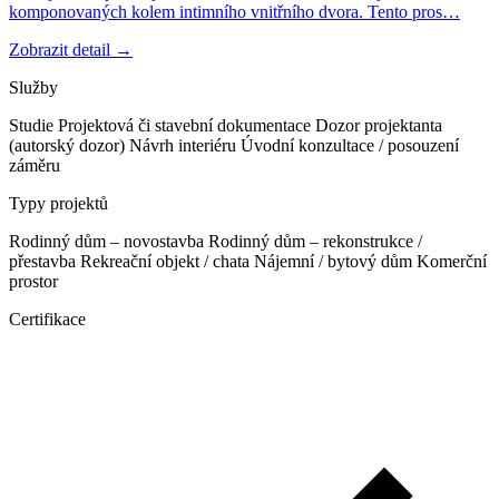
komponovaných kolem intimního vnitřního dvora. Tento pros…
Zobrazit detail →
Služby
Studie
Projektová či stavební dokumentace
Dozor projektanta
(autorský dozor)
Návrh interiéru
Úvodní konzultace / posouzení
záměru
Typy projektů
Rodinný dům – novostavba
Rodinný dům – rekonstrukce /
přestavba
Rekreační objekt / chata
Nájemní / bytový dům
Komerční
prostor
Certifikace