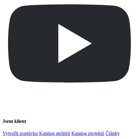
Jsem klient
Vytvořit poptávku
Katalog ateliérů
Katalog projektů
Články