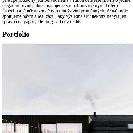
přístupem. Žádný jednotlivec nemá v rukou celé řešení. Místo jediné
elegantní rovnice dnes pracujeme s mnohorozměrnými kritérii
úspěchu a téměř nekonečným množstvím proměnných. Právě proto
spojujeme návrh a realizaci – aby výsledná architektura nebyla jen
správná na papíře, ale fungovala i v realitě
Portfolio