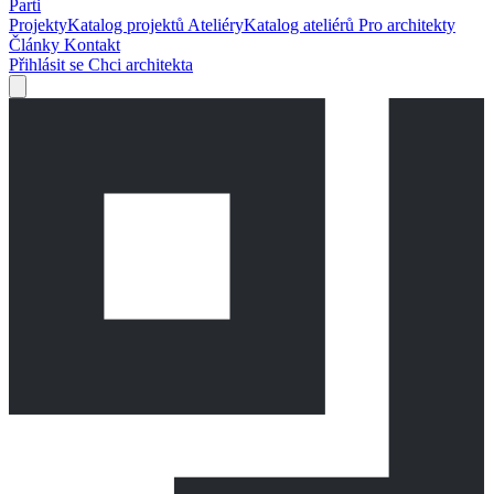
Parti
Projekty
Katalog projektů
Ateliéry
Katalog ateliérů
Pro architekty
Články
Kontakt
Přihlásit se
Chci architekta