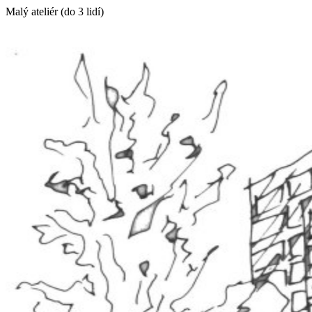
Malý ateliér (do 3 lidí)