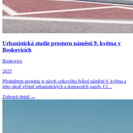
Urbanistická studie prostoru náměstí 9. května v
Boskovicích
Boskovice
2025
Předmětem projektu je návrh celkového řešení náměstí 9. května a
jeho okolí včetně urbanistických a dopravních vazeb. Cí…
Zobrazit detail →