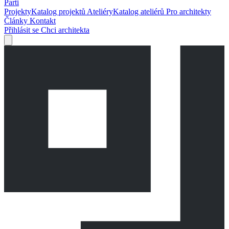
Parti
Projekty
Katalog projektů
Ateliéry
Katalog ateliérů
Pro architekty
Články
Kontakt
Přihlásit se
Chci architekta