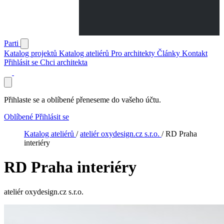
Parti
Katalog projektů
Katalog ateliérů
Pro architekty
Články
Kontakt
Přihlásit se
Chci architekta
Přihlaste se a oblíbené přeneseme do vašeho účtu.
Oblíbené
Přihlásit se
Katalog ateliérů
/
ateliér oxydesign.cz s.r.o.
/
RD Praha
interiéry
RD Praha interiéry
ateliér oxydesign.cz s.r.o.