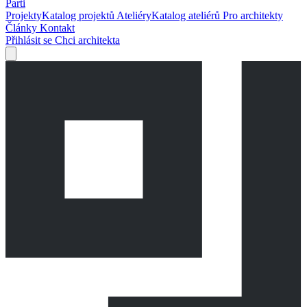
Parti
Projekty
Katalog projektů
Ateliéry
Katalog ateliérů
Pro architekty
Články
Kontakt
Přihlásit se
Chci architekta