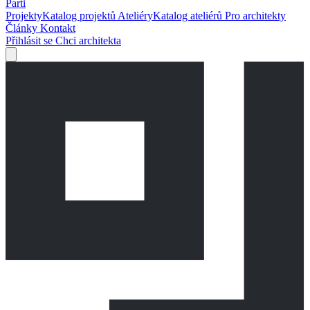
Parti
Projekty
Katalog projektů
Ateliéry
Katalog ateliérů
Pro architekty
Články
Kontakt
Přihlásit se
Chci architekta