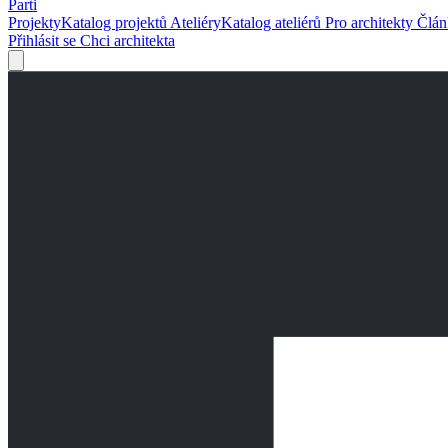
Parti
Projekty
Katalog projektů
Ateliéry
Katalog ateliérů
Pro architekty
Člá
Přihlásit se
Chci architekta